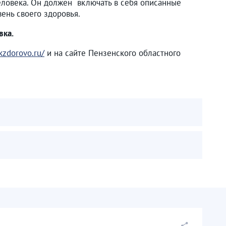
еловека. Он должен включать в себя описанные
вень своего здоровья.
вка.
kzdorovo.ru/
и на сайте Пензенского областного