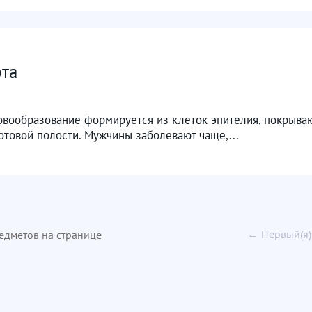
рта
Новообразование формируется из клеток эпителия, покрыв
ротовой полости. Мужчины заболевают чаще,...
← Первый(я)
едметов на странице