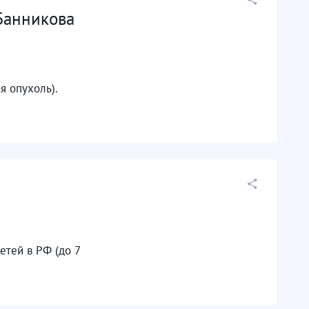
Банникова
 опухоль).
етей в РФ (до 7