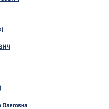
к)
ВИЧ
)
а Олеговна