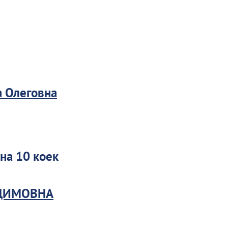
а Олеговна
на 10 коек
ДИМОВНА