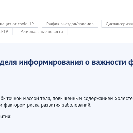
нация от covid-19
График выездов/приемов
Диспансериза
d-19
Региональные новости
еделя информирования о важности ф
 избыточной массой тела, повышенным содержанием холес
м фактором риска развития заболеваний.
ития: