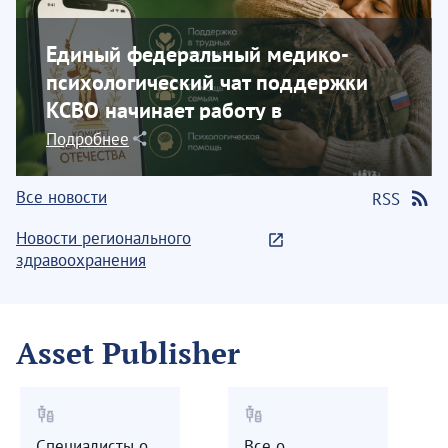
Единый федеральный медико-
психологический чат поддержки
КСВО начинает работу в
социальной сети...
Подробнее
Все новости
RSS
Новости регионального
здравоохранения
Asset Publisher
vaccines
vaccines
Специалисты о
Все о