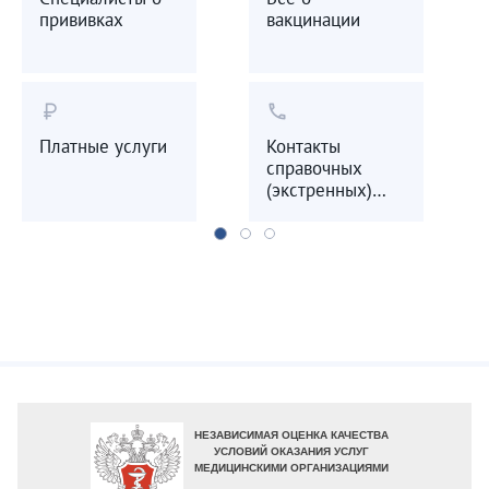
прививках
вакцинации
currency_ruble
call
Платные услуги
Контакты
справочных
(экстренных)
служб