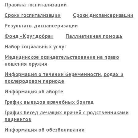
Правила госпитализации
Сроки госпитализации
Сроки диспансеризации
Результаты диспансеризации
Фонд «Круг добра»
Паллиативная помощь
Набор социальных услуг
Медицинское освидетельствование на право
ношения оружия
Информация о течении беременности, родах и
послеродовом периоде
Информация об аборте
График выездов врачебных бригад
График бесед лечащих врачей с родственниками
пациентов
Информация об обезболивании