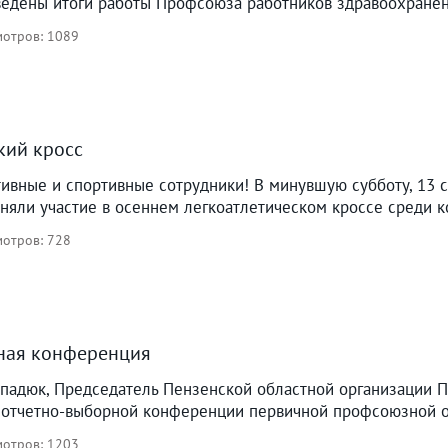
едены итоги работы Профсоюза работников здравоохранени
отров: 1089
кий кросс
ктивные и спортивные сотрудники! В минувшую субботу, 13
иняли участие в осеннем легкоатлетическом кроссе среди 
отров: 728
ная конференция
опадюк, Председатель Пензенской областной организации 
в отчетно-выборной конференции первичной профсоюзной о
отров: 1203