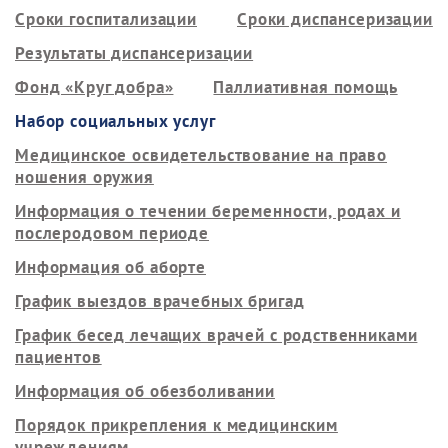
Сроки госпитализации
Сроки диспансеризации
Результаты диспансеризации
Фонд «Круг добра»
Паллиативная помощь
Набор социальных услуг
Медицинское освидетельствование на право
ношения оружия
Информация о течении беременности, родах и
послеродовом периоде
Информация об аборте
График выездов врачебных бригад
График бесед лечащих врачей с родственниками
пациентов
Информация об обезболивании
Порядок прикрепления к медицинским
учреждениям